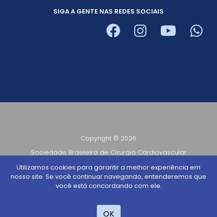
SIGA A GENTE NAS REDES SOCIAIS
Copyright © 2026
Sociedade Brasileira de Cirurgia Cardiovascular
CNPJ 56.321.573/0001-71
Utilizamos cookies para garantir a melhor experiência em
nosso site. Se você continuar navegando, entenderemos que
Todos os direitos reservados
você está concordando com ele.
Desenvolvido por
TUTOR
OK